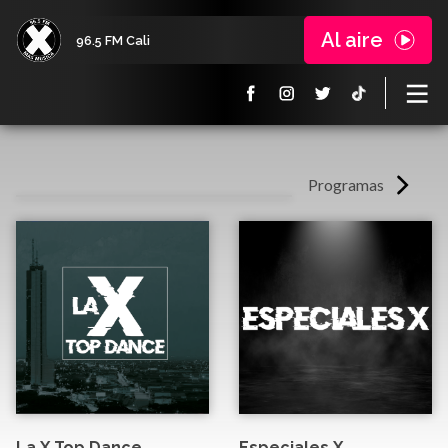
Al aire
96.5 FM Cali
Programas
La X Top Dance
Especiales X