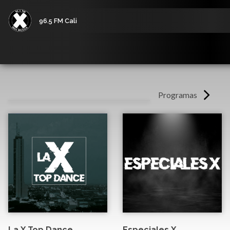
96.5 FM Cali
Programas
La X Top Dance
Especiales X