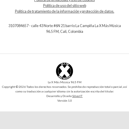
Política de uso del sitio web
Política de tratamiento de la información y protección de datos.
3107084657 - calle 43 Norte #6N 21 barrio La Campiña La X Más Música
96.5 FM, Cali, Colombia
La X Más Música 96.5 FM
Copyright © 2026 Todos los derechos reservados. Se prohíbe de reproducción total o parcial, así
como su traducción a cualquier idioma sin la autorización escrita del titular.
Desarrollo y Diseño
SilverIT
Versión 1.0