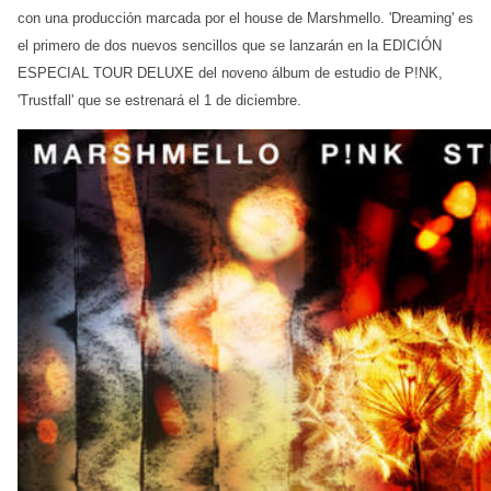
con una producción marcada por el house de Marshmello. 'Dreaming' es
el primero de dos nuevos sencillos que se lanzarán en la EDICIÓN
ESPECIAL TOUR DELUXE del noveno álbum de estudio de P!NK,
'Trustfall' que se estrenará el 1 de diciembre.