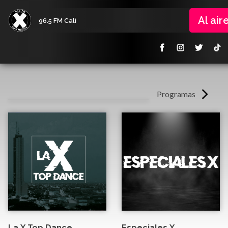
Al air
96.5 FM Cali
Programas
La X Top Dance
Especiales X