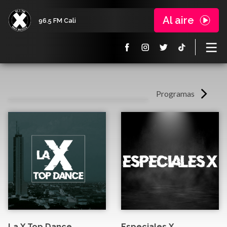
Al aire
96.5 FM Cali
Programas
La X Top Dance
Especiales X