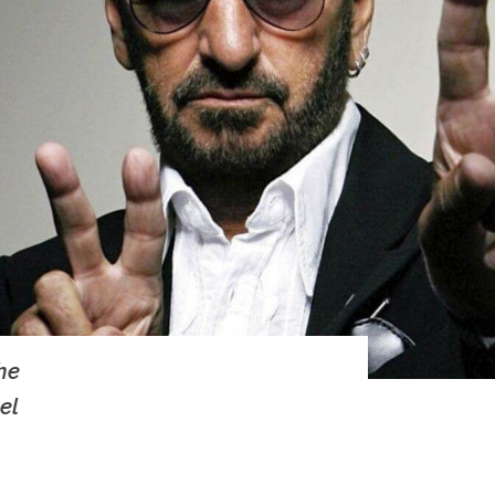
he
el