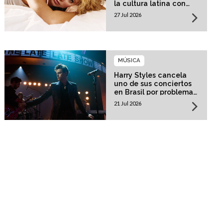
la cultura latina con
una residencia histórica
27 Jul 2026
MÚSICA
Harry Styles cancela
uno de sus conciertos
en Brasil por problemas
de salud
21 Jul 2026