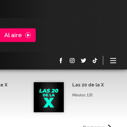
Al aire
e X
Las 20 de la X
Minutos: 120