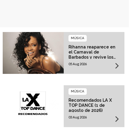
MÚSICA
Rihanna reaparece en
el Carnaval de
Barbados y revive los
rumores sobre su
05 Aug 2026
esperado regreso
musical
MÚSICA
Recomendados LA X
TOP DANCE (1 de
agosto de 2026)
03 Aug 2026