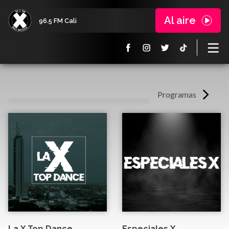
Al aire
96.5 FM Cali
Programas
La X Top Dance
Especiales X