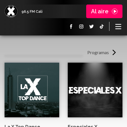
Al aire
96.5 FM Cali
Programas
La X Top Dance
Especiales X