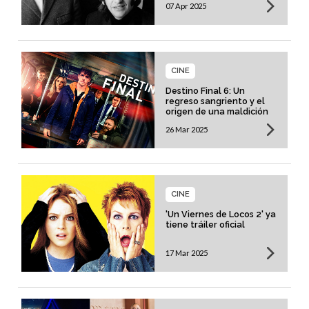
07 Apr 2025
Liverpool
CINE
Destino Final 6: Un
regreso sangriento y el
origen de una maldición
26 Mar 2025
CINE
'Un Viernes de Locos 2' ya
tiene tráiler oficial
17 Mar 2025