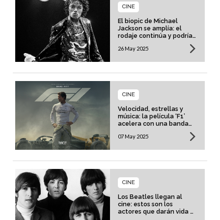
CINE
El biopic de Michael
Jackson se amplía: el
rodaje continúa y podría
convertirse en una saga
26 May 2025
CINE
Velocidad, estrellas y
música: la película ‘F1’
acelera con una banda
sonora cargada de
07 May 2025
grandes nombres
CINE
Los Beatles llegan al
cine: estos son los
actores que darán vida a
la legendaria banda de