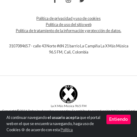
Política de privacidad y uso de cookies
Política de uso del sitio web
Política de tratamiento de la información y protección de datos.
3107084657 - calle 43 Norte #6N 21 barrio La Campiña La X Más Música
96.5 FM, Cali, Colombia
La X Más Música 96.5 FM
Copyright © 2026 Todos los derechos reservados. Se prohíbe de reproducción total o parcial, así
como su traducción a cualquier idioma sin la autorización escrita del titular.
Al continuar navegando
el usuario acepta
que el portal
Entiendo
Desarrollo y Diseño
SilverIT
web en el que se encuentra navegando, haga uso de
Versión 1.0
Cookies 🍪 de acuerdo con esta
Política