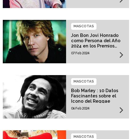
MASCOTAS
Jon Bon Jovi Honrado
como Persona del Año
2024 en los Premios
MusiCares
07 Feb 2024
MASCOTAS
Bob Marley : 10 Datos
Fascinantes sobre el
Icono del Reggae
06 Feb 2024
MASCOTAS