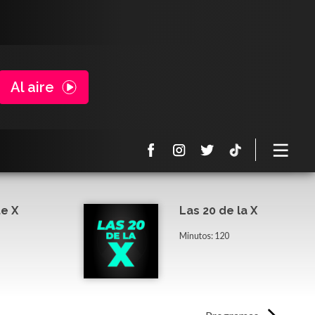
Al aire
e X
Las 20 de la X
Minutos: 120