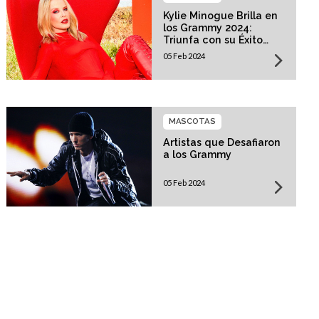
Kylie Minogue Brilla en
los Grammy 2024:
Triunfa con su Éxito
"Padam Padam"
05 Feb 2024
MASCOTAS
Artistas que Desafiaron
a los Grammy
05 Feb 2024