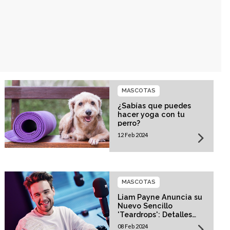
MASCOTAS
¿Sabías que puedes
hacer yoga con tu
perro?
12 Feb 2024
MASCOTAS
Liam Payne Anuncia su
Nuevo Sencillo
'Teardrops': Detalles
Revelados
08 Feb 2024