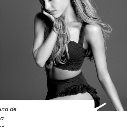
 una de
la