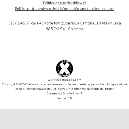
Política de uso del sitio web
Política de tratamiento de la información y protección de datos.
3107084657 - calle 43 Norte #6N 21 barrio La Campiña La X Más Música
96.5 FM, Cali, Colombia
La X Más Música 96.5 FM
Copyright © 2026 Todos los derechos reservados. Se prohíbe de reproducción total o parcial, así
como su traducción a cualquier idioma sin la autorización escrita del titular.
Desarrollo y Diseño
SilverIT
Versión 1.0