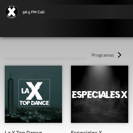
96.5 FM Cali
Programas
La X Top Dance
Especiales X