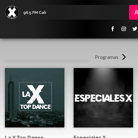
A
96.5 FM Cali
Programas
La X Top Dance
Especiales X