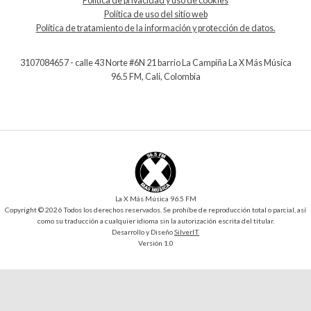
Política de privacidad y uso de cookies
Política de uso del sitio web
Política de tratamiento de la información y protección de datos.
3107084657 - calle 43 Norte #6N 21 barrio La Campiña La X Más Música
96.5 FM, Cali, Colombia
La X Más Música 96.5 FM
Copyright © 2026 Todos los derechos reservados. Se prohíbe de reproducción total o parcial, así
como su traducción a cualquier idioma sin la autorización escrita del titular.
Desarrollo y Diseño
SilverIT
Versión 1.0