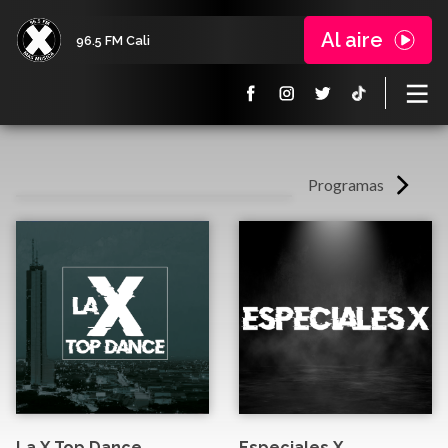
Al aire
96.5 FM Cali
Programas
La X Top Dance
Especiales X