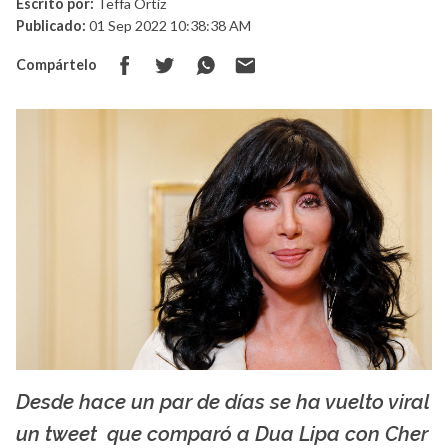
Escrito por:
Teffa Ortiz
Publicado:
01 Sep 2022 10:38:38 AM
Compártelo
Desde hace un par de días se ha vuelto viral
La X mas música
un tweet que comparó a Dua Lipa con Cher