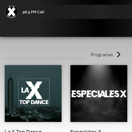
96.5 FM Cali
Programas
La X Top Dance
Especiales X