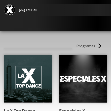
96.5 FM Cali
Programas
La X Top Dance
Especiales X