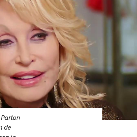
 Parton
m de