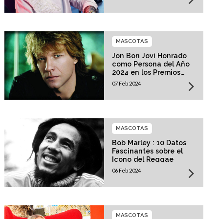
MASCOTAS
Jon Bon Jovi Honrado
como Persona del Año
2024 en los Premios
MusiCares
07 Feb 2024
MASCOTAS
Bob Marley : 10 Datos
Fascinantes sobre el
Icono del Reggae
06 Feb 2024
MASCOTAS