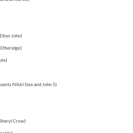
Elton John)
 Etheridge)
ute)
guests Nikki Sixx and John 5)
 Sheryl Crow)
iraldo)