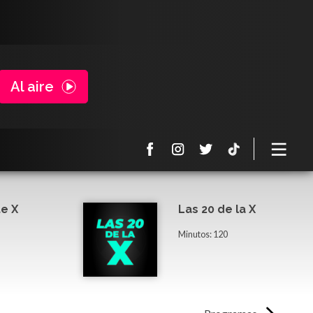
Al aire
e X
Las 20 de la X
Minutos: 120