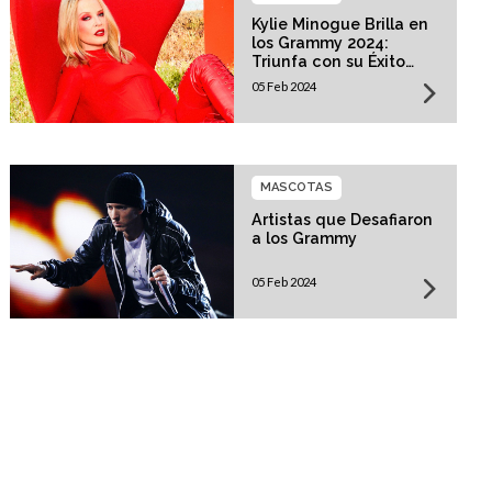
Kylie Minogue Brilla en
los Grammy 2024:
Triunfa con su Éxito
"Padam Padam"
05 Feb 2024
MASCOTAS
Artistas que Desafiaron
a los Grammy
05 Feb 2024