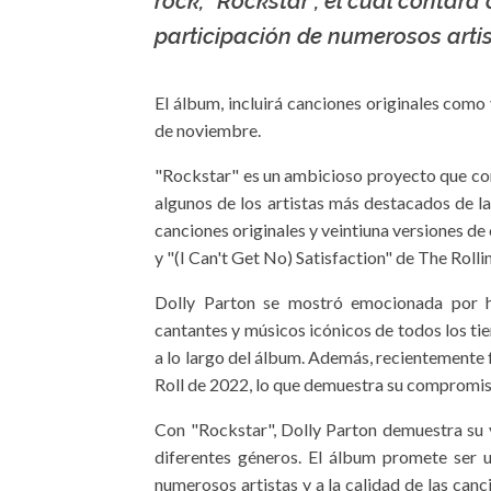
rock, "Rockstar", el cual contará
participación de numerosos arti
El álbum, incluirá canciones originales como 
de noviembre.
"Rockstar" es un ambicioso proyecto que con
algunos de los artistas más destacados de la
canciones originales y veintiuna versiones de
y "(I Can't Get No) Satisfaction" de The Rolli
Dolly Parton se mostró emocionada por h
cantantes y músicos icónicos de todos los ti
a lo largo del álbum. Además, recientemente f
Roll de 2022, lo que demuestra su compromis
Con "Rockstar", Dolly Parton demuestra su v
diferentes géneros. El álbum promete ser u
numerosos artistas y a la calidad de las can