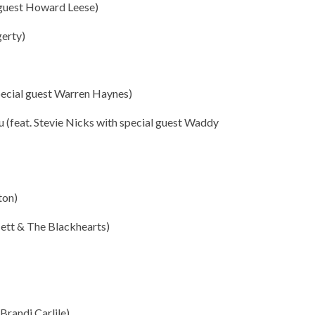
 guest Howard Leese)
gerty)
pecial guest Warren Haynes)
 (feat. Stevie Nicks with special guest Waddy
ton)
Jett & The Blackhearts)
 Brandi Carlile)