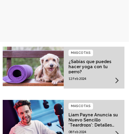
MASCOTAS
¿Sabías que puedes
hacer yoga con tu
perro?
12 Feb 2024
MASCOTAS
Liam Payne Anuncia su
Nuevo Sencillo
'Teardrops': Detalles
Revelados
08 Feb 2024