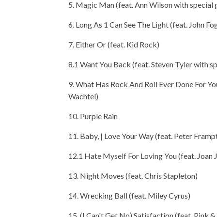
5. Magic Man (feat. Ann Wilson with special
6. Long As 1 Can See The Light (feat. John Fo
7. Either Or (feat. Kid Rock)
8.1 Want You Back (feat. Steven Tyler with s
9. What Has Rock And Roll Ever Done For You
Wachtel)
10. Purple Rain
11. Baby, | Love Your Way (feat. Peter Framp
12.1 Hate Myself For Loving You (feat. Joan 
13. Night Moves (feat. Chris Stapleton)
14. Wrecking Ball (feat. Miley Cyrus)
15. (I Can't Get No) Satisfaction (feat. Pink &