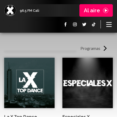
Al aire
96.5 FM Cali
Programas
La X Top Dance
Especiales X