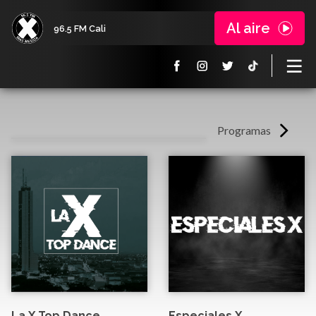
Al aire
96.5 FM Cali
Programas
La X Top Dance
Especiales X