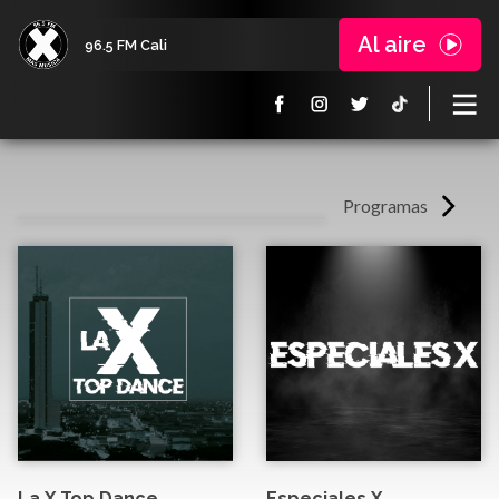
Al aire
96.5 FM Cali
Programas
La X Top Dance
Especiales X