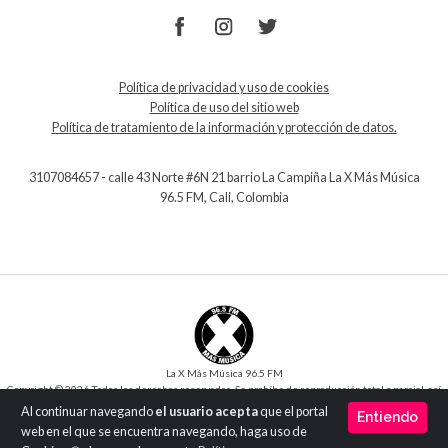
Política de privacidad y uso de cookies
Política de uso del sitio web
Política de tratamiento de la información y protección de datos.
3107084657 - calle 43 Norte #6N 21 barrio La Campiña La X Más Música
96.5 FM, Cali, Colombia
La X Más Música 96.5 FM
Copyright © 2026 Todos los derechos reservados. Se prohíbe de reproducción total o parcial, así
como su traducción a cualquier idioma sin la autorización escrita del titular.
Al continuar navegando
el usuario acepta
que el portal
Entiendo
Desarrollo y Diseño
SilverIT
web en el que se encuentra navegando, haga uso de
Versión 1.0