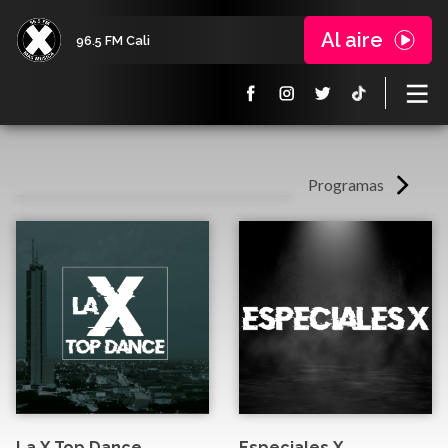
Al aire
96.5 FM Cali
Programas
La X Top Dance
Especiales X