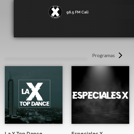
96.5 FM Cali
Programas
La X Top Dance
Especiales X