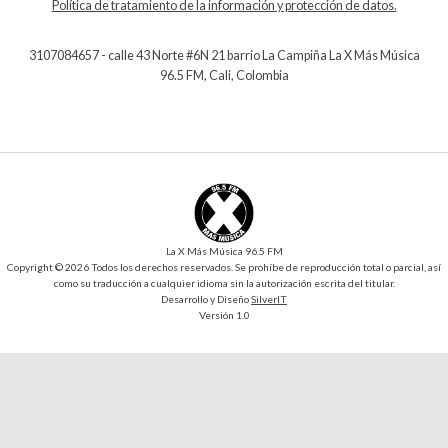
Política de tratamiento de la información y protección de datos.
3107084657 - calle 43 Norte #6N 21 barrio La Campiña La X Más Música
96.5 FM, Cali, Colombia
La X Más Música 96.5 FM
Copyright © 2026 Todos los derechos reservados. Se prohíbe de reproducción total o parcial, así
como su traducción a cualquier idioma sin la autorización escrita del titular.
Desarrollo y Diseño
SilverIT
Versión 1.0