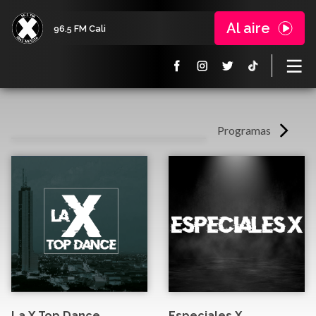
Al aire
96.5 FM Cali
Programas
La X Top Dance
Especiales X