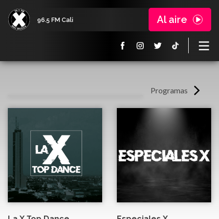
Al aire
96.5 FM Cali
Programas
La X Top Dance
Especiales X