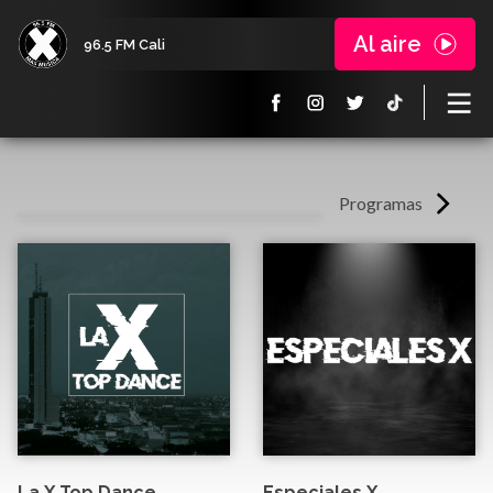
Al aire
96.5 FM Cali
Programas
La X Top Dance
Especiales X