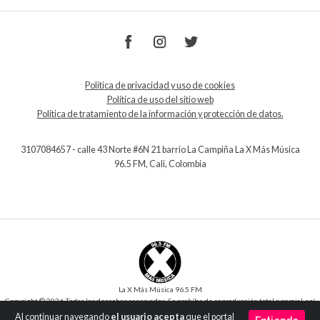
Política de privacidad y uso de cookies
Política de uso del sitio web
Política de tratamiento de la información y protección de datos.
3107084657 - calle 43 Norte #6N 21 barrio La Campiña La X Más Música
96.5 FM, Cali, Colombia
La X Más Música 96.5 FM
Copyright © 2026 Todos los derechos reservados. Se prohíbe de reproducción total o parcial, así
como su traducción a cualquier idioma sin la autorización escrita del titular.
Al continuar navegando
el usuario acepta
que el portal