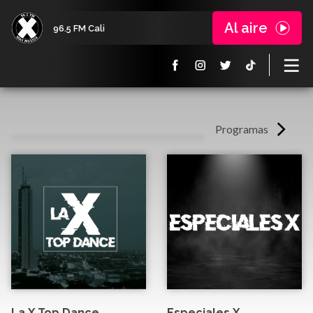
Al aire
96.5 FM Cali
Programas
La X Top Dance
Especiales X