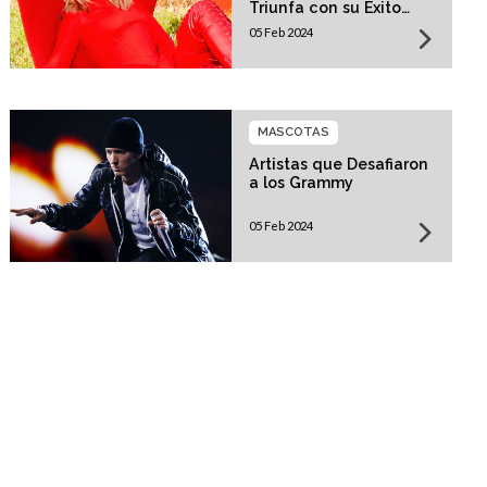
Triunfa con su Éxito
"Padam Padam"
05 Feb 2024
MASCOTAS
Artistas que Desafiaron
a los Grammy
05 Feb 2024