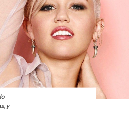
do
s, y