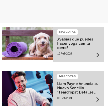
MASCOTAS
¿Sabías que puedes
hacer yoga con tu
perro?
12 Feb 2024
MASCOTAS
Liam Payne Anuncia su
Nuevo Sencillo
'Teardrops': Detalles
Revelados
08 Feb 2024