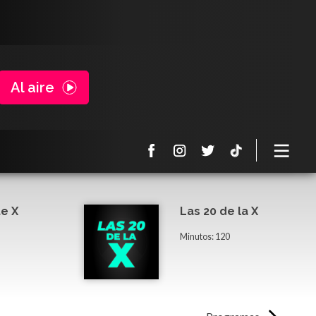
Al aire
e X
Las 20 de la X
Minutos: 120