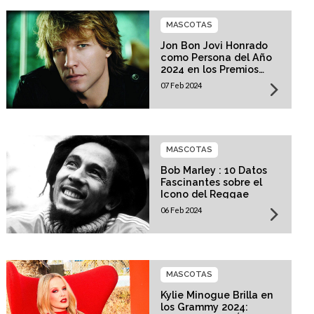
MASCOTAS
Jon Bon Jovi Honrado
como Persona del Año
2024 en los Premios
MusiCares
07 Feb 2024
MASCOTAS
Bob Marley : 10 Datos
Fascinantes sobre el
Icono del Reggae
06 Feb 2024
MASCOTAS
Kylie Minogue Brilla en
los Grammy 2024: