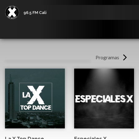
96.5 FM Cali
Programas
La X Top Dance
Especiales X