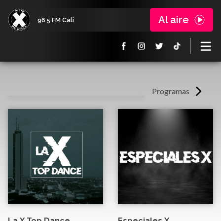
Al aire
96.5 FM Cali
Programas
La X Top Dance
Especiales X