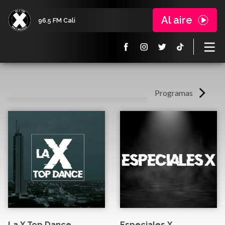
Al aire
96.5 FM Cali
Programas
La X Top Dance
Especiales X