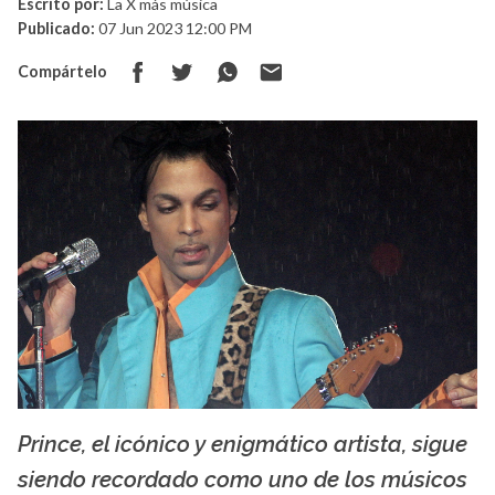
Escrito por:
La X más música
Publicado:
07 Jun 2023 12:00 PM
Compártelo
Prince, el icónico y enigmático artista, sigue
La X mas música
siendo recordado como uno de los músicos