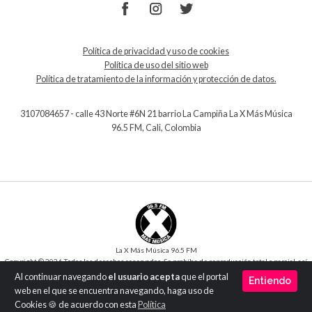
Política de privacidad y uso de cookies
Política de uso del sitio web
Política de tratamiento de la información y protección de datos.
3107084657 - calle 43 Norte #6N 21 barrio La Campiña La X Más Música
96.5 FM, Cali, Colombia
La X Más Música 96.5 FM
Copyright © 2026 Todos los derechos reservados. Se prohíbe de reproducción total o parcial, así
como su traducción a cualquier idioma sin la autorización escrita del titular.
Al continuar navegando
el usuario acepta
que el portal
Entiendo
Desarrollo y Diseño
SilverIT
web en el que se encuentra navegando, haga uso de
Versión 1.0
Cookies 🍪 de acuerdo con esta
Política