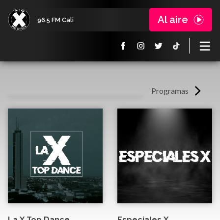
Al aire
96.5 FM Cali
Programas
La X Top Dance
Especiales X