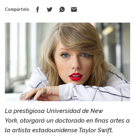
Compártelo
La prestigiosa Universidad de New
La X mas música
York, otorgará un doctorado en finas artes a
la artista estadounidense Taylor Swift.