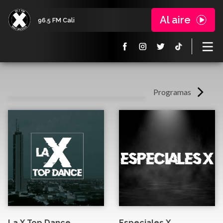
Al aire
96.5 FM Cali
Programas
La X Top Dance
Especiales X