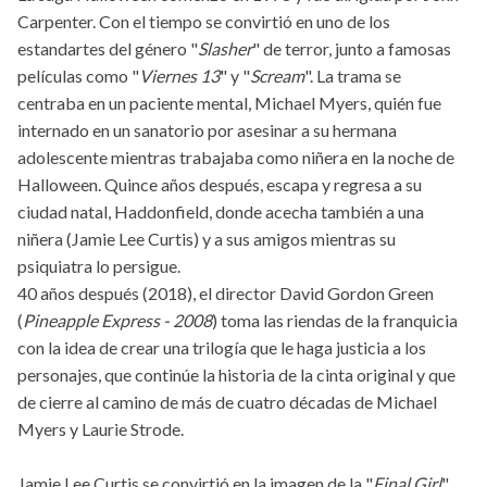
Carpenter. Con el tiempo se convirtió en uno de los
estandartes del género "
Slasher
" de terror, junto a famosas
películas como "
Viernes 13
" y "
Scream
". La trama se
centraba en un paciente mental, Michael Myers, quién fue
internado en un sanatorio por asesinar a su hermana
adolescente mientras trabajaba como niñera en la noche de
Halloween. Quince años después, escapa y regresa a su
ciudad natal, Haddonfield, donde acecha también a una
niñera (Jamie Lee Curtis) y a sus amigos mientras su
psiquiatra lo persigue.
40 años después (2018), el director David Gordon Green
(
Pineapple Express - 2008
) toma las riendas de la franquicia
con la idea de crear una trilogía que le haga justicia a los
personajes, que continúe la historia de la cinta original y que
de cierre al camino de más de cuatro décadas de Michael
Myers y Laurie Strode.
Jamie Lee Curtis se convirtió en la imagen de la "
Final Girl
"