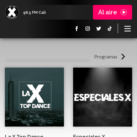
Al aire
96.5 FM Cali
Programas
La X Top Dance
Especiales X